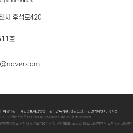
 a performance.
천시 후석로420
11호
@naver.com
｜
이용약관
｜
개인정보취급방침
｜ 관리감독기관 :
강원도청
,
국민권익위원회
,
국세청
 (C) 사단법인 텐스푼 Ten Spoons Association, Inc. All Rights reserved
강원특별자치도 춘천시 후석로420번길 7, 춘천하이테크타워 511호 사단법인 텐스푼 사업자등록번호 44