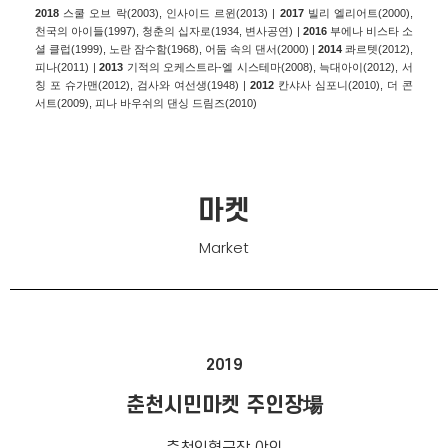
2018
스쿨 오브 락(2003), 인사이드 르윈(2013) |
2017
빌리 엘리어트(2000),
천국의 아이들(1997), 청춘의 십자로(1934, 변사공연) |
2016
부에나 비스타 소
셜 클럽(1999), 노란 잠수함(1968), 어둠 속의 댄서(2000) |
2014
콰르텟(2012),
피나(2011) |
2013
기적의 오케스트라-엘 시스테마(2008), 늑대아이(2012), 서
칭 포 슈가맨(2012), 검사와 여선생(1948) |
2012
칸샤사 심포니(2010), 더 콘
서트(2009), 피나 바우쉬의 댄싱 드림즈(2010)
마켓
Market
2019
춘천시민마켓 주인장場
춘천인형극장 야외